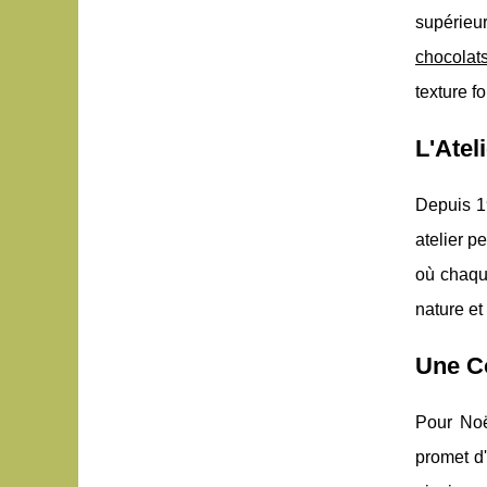
supérieu
chocolat
texture f
L'Atel
Depuis 1
atelier p
où chaque
nature et
Une Co
Pour Noë
promet d'