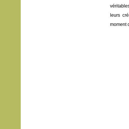
véritable
leurs cr
moment d