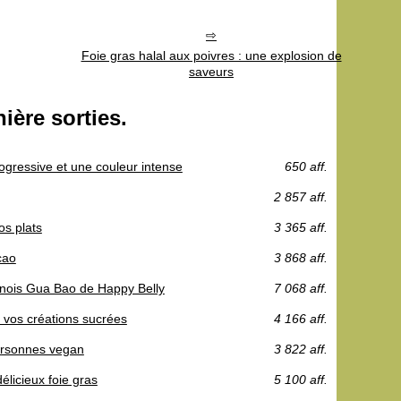
Foie gras halal aux poivres : une explosion de
saveurs
nière sorties.
progressive et une couleur intense
650 aff.
2 857 aff.
os plats
3 365 aff.
cao
3 868 aff.
hinois Gua Bao de Happy Belly
7 068 aff.
r vos créations sucrées
4 166 aff.
personnes vegan
3 822 aff.
licieux foie gras
5 100 aff.