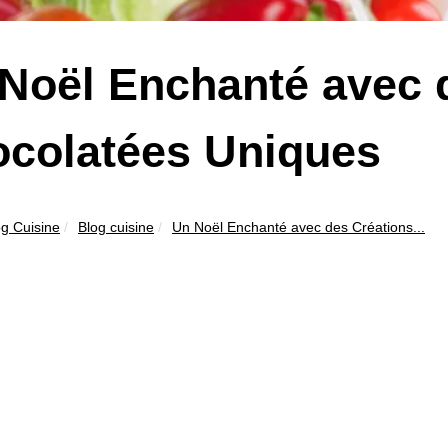
Noël Enchanté avec 
colatées Uniques
og Cuisine
Blog cuisine
Un Noël Enchanté avec des Créations...