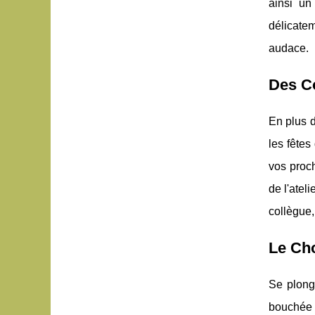
ainsi un
délicatem
audace.
Des Co
En plus 
les fêtes
vos proch
de l'atel
collègue,
Le Cho
Se plong
bouchée e