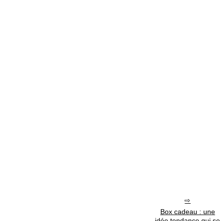
Box cadeau : une
idée tendance qui se