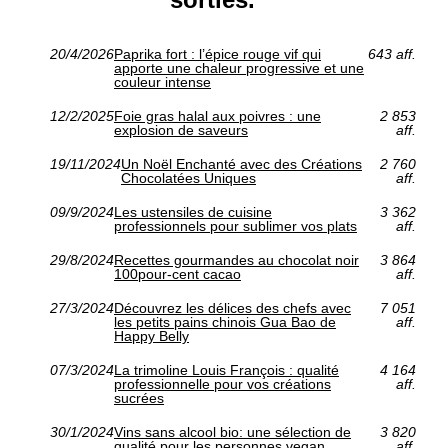
20/4/2026
Paprika fort : l’épice rouge vif qui
643 aff.
apporte une chaleur progressive et une
couleur intense
12/2/2025
Foie gras halal aux poivres : une
2 853
explosion de saveurs
aff.
19/11/2024
Un Noël Enchanté avec des Créations
2 760
Chocolatées Uniques
aff.
09/9/2024
Les ustensiles de cuisine
3 362
professionnels pour sublimer vos plats
aff.
29/8/2024
Recettes gourmandes au chocolat noir
3 864
100pour-cent cacao
aff.
27/3/2024
Découvrez les délices des chefs avec
7 051
les petits pains chinois Gua Bao de
aff.
Happy Belly
07/3/2024
La trimoline Louis François : qualité
4 164
professionnelle pour vos créations
aff.
sucrées
30/1/2024
Vins sans alcool bio: une sélection de
3 820
qualité pour les personnes vegan
aff.